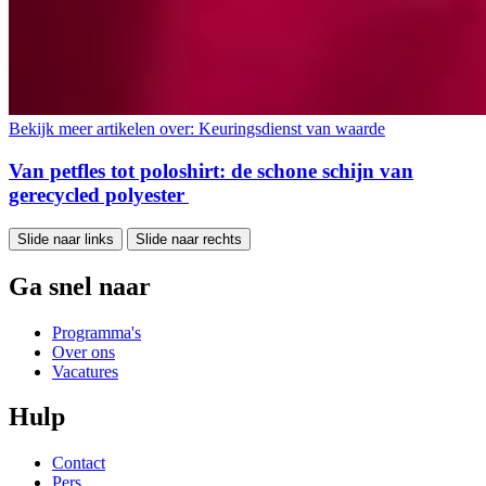
Bekijk meer artikelen over:
Keuringsdienst van waarde
Van petfles tot poloshirt: de schone schijn van
gerecycled polyester
Slide naar links
Slide naar rechts
Ga snel naar
Programma's
Over ons
Vacatures
Hulp
Contact
Pers