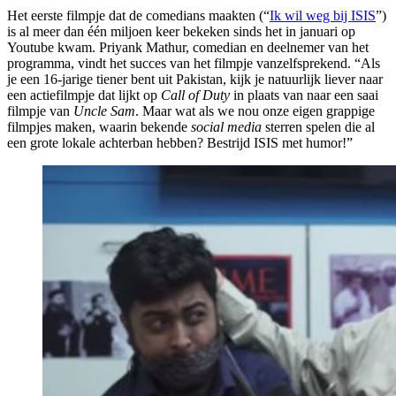
Het eerste filmpje dat de comedians maakten (“
Ik wil weg bij ISIS
”)
is al meer dan één miljoen keer bekeken sinds het in januari op
Youtube kwam. Priyank Mathur, comedian en deelnemer van het
programma, vindt het succes van het filmpje vanzelfsprekend. “Als
je een 16-jarige tiener bent uit Pakistan, kijk je natuurlijk liever naar
een actiefilmpje dat lijkt op
Call of Duty
in plaats van naar een saai
filmpje van
Uncle Sam
. Maar wat als we nou onze eigen grappige
filmpjes maken, waarin bekende
social media
sterren spelen die al
een grote lokale achterban hebben? Bestrijd ISIS met humor!”