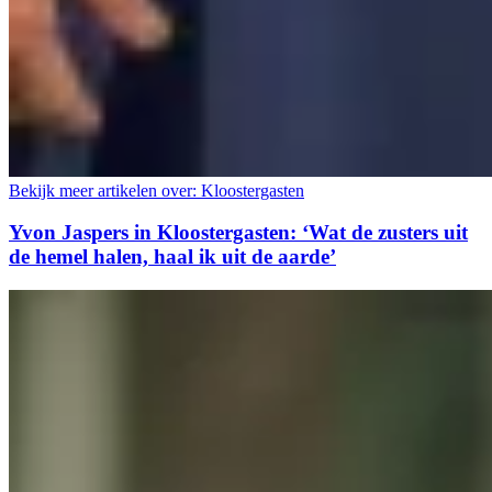
Bekijk meer artikelen over:
Kloostergasten
Yvon Jaspers in Kloostergasten: ‘Wat de zusters uit
de hemel halen, haal ik uit de aarde’