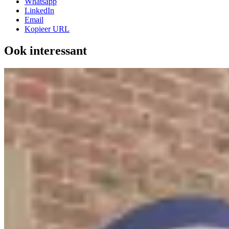
Whatsapp
LinkedIn
Email
Kopieer URL
Ook interessant