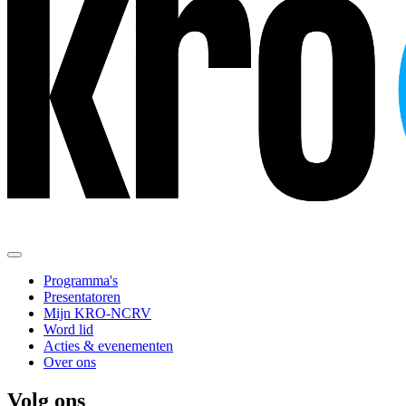
Programma's
Presentatoren
Mijn KRO-NCRV
Word lid
Acties & evenementen
Over ons
Volg ons