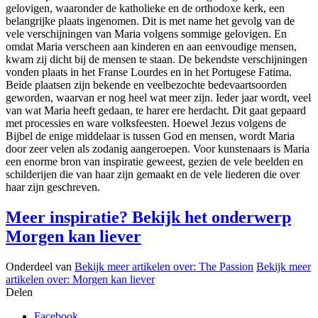
gelovigen, waaronder de katholieke en de orthodoxe kerk, een
belangrijke plaats ingenomen. Dit is met name het gevolg van de
vele verschijningen van Maria volgens sommige gelovigen. En
omdat Maria verscheen aan kinderen en aan eenvoudige mensen,
kwam zij dicht bij de mensen te staan. De bekendste verschijningen
vonden plaats in het Franse Lourdes en in het Portugese Fatima.
Beide plaatsen zijn bekende en veelbezochte bedevaartsoorden
geworden, waarvan er nog heel wat meer zijn. Ieder jaar wordt, veel
van wat Maria heeft gedaan, te harer ere herdacht. Dit gaat gepaard
met processies en ware volksfeesten. Hoewel Jezus volgens de
Bijbel de enige middelaar is tussen God en mensen, wordt Maria
door zeer velen als zodanig aangeroepen. Voor kunstenaars is Maria
een enorme bron van inspiratie geweest, gezien de vele beelden en
schilderijen die van haar zijn gemaakt en de vele liederen die over
haar zijn geschreven.
Meer inspiratie? Bekijk het onderwerp
Morgen kan liever
Onderdeel van
Bekijk meer artikelen over:
The Passion
Bekijk meer
artikelen over:
Morgen kan liever
Delen
Facebook