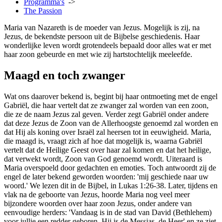
Programma's
->
The Passion
Maria van Nazareth is de moeder van Jezus. Mogelijk is zij, na
Jezus, de bekendste persoon uit de Bijbelse geschiedenis. Haar
wonderlijke leven wordt grotendeels bepaald door alles wat er met
haar zoon gebeurde en met wie zij hartstochtelijk meeleefde.
Maagd en toch zwanger
Wat ons daarover bekend is, begint bij haar ontmoeting met de engel
Gabriël, die haar vertelt dat ze zwanger zal worden van een zoon,
die ze de naam Jezus zal geven. Verder zegt Gabriël onder andere
dat deze Jezus de Zoon van de Allerhoogste genoemd zal worden en
dat Hij als koning over Israël zal heersen tot in eeuwigheid. Maria,
die maagd is, vraagt zich af hoe dat mogelijk is, waarna Gabriël
vertelt dat de Heilige Geest over haar zal komen en dat het heilige,
dat verwekt wordt, Zoon van God genoemd wordt. Uiteraard is
Maria overspoeld door gedachten en emoties. Toch antwoordt zij de
engel de later bekend geworden woorden: 'mij geschiede naar uw
woord.' We lezen dit in de Bijbel, in Lukas 1:26-38. Later, tijdens en
vlak na de geboorte van Jezus, hoorde Maria nog veel meer
bijzondere woorden over haar zoon Jezus, onder andere van
eenvoudige herders: 'Vandaag is in de stad van David (Bethlehem)
voor jullie een redder geboren. Hij is de Messias, de Heer' en ze ziet