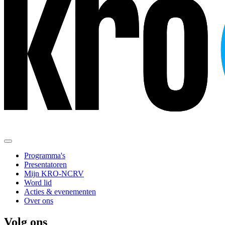
Programma's
Presentatoren
Mijn KRO-NCRV
Word lid
Acties & evenementen
Over ons
Volg ons