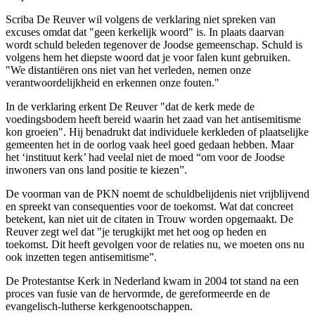
Scriba De Reuver wil volgens de verklaring niet spreken van
excuses omdat dat "geen kerkelijk woord" is. In plaats daarvan
wordt schuld beleden tegenover de Joodse gemeenschap. Schuld is
volgens hem het diepste woord dat je voor falen kunt gebruiken.
"We distantiëren ons niet van het verleden, nemen onze
verantwoordelijkheid en erkennen onze fouten."
In de verklaring erkent De Reuver "dat de kerk mede de
voedingsbodem heeft bereid waarin het zaad van het antisemitisme
kon groeien". Hij benadrukt dat individuele kerkleden of plaatselijke
gemeenten het in de oorlog vaak heel goed gedaan hebben. Maar
het ‘instituut kerk’ had veelal niet de moed “om voor de Joodse
inwoners van ons land positie te kiezen”.
De voorman van de PKN noemt de schuldbelijdenis niet vrijblijvend
en spreekt van consequenties voor de toekomst. Wat dat concreet
betekent, kan niet uit de citaten in Trouw worden opgemaakt. De
Reuver zegt wel dat "je terugkijkt met het oog op heden en
toekomst. Dit heeft gevolgen voor de relaties nu, we moeten ons nu
ook inzetten tegen antisemitisme”.
De Protestantse Kerk in Nederland kwam in 2004 tot stand na een
proces van fusie van de hervormde, de gereformeerde en de
evangelisch-lutherse kerkgenootschappen.