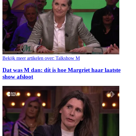
Bekijk meer artikelen over:
Talkshow M
Dat was M dan: dít is hoe Margriet haar laatste
show afsloot