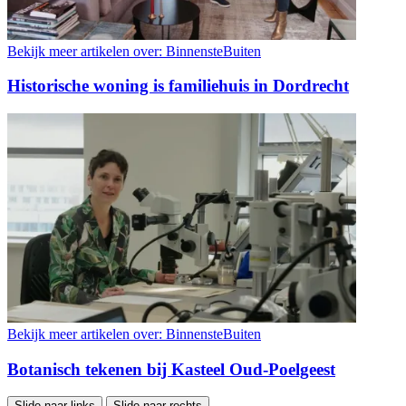
Bekijk meer artikelen over:
BinnensteBuiten
Historische woning is familiehuis in Dordrecht
Bekijk meer artikelen over:
BinnensteBuiten
Botanisch tekenen bij Kasteel Oud-Poelgeest
Slide naar links
Slide naar rechts