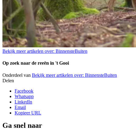
Bekijk meer artikelen over:
BinnensteBuiten
Op zoek naar de reeën in 't Gooi
Onderdeel van
Bekijk meer artikelen over:
BinnensteBuiten
Delen
Facebook
Whatsapp
LinkedIn
Email
Kopieer URL
Ga snel naar