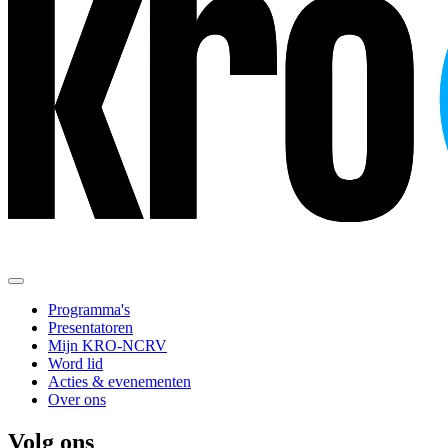
Programma's
Presentatoren
Mijn KRO-NCRV
Word lid
Acties & evenementen
Over ons
Volg ons