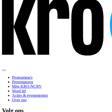
Programma's
Presentatoren
Mijn KRO-NCRV
Word lid
Acties & evenementen
Over ons
Volg ons