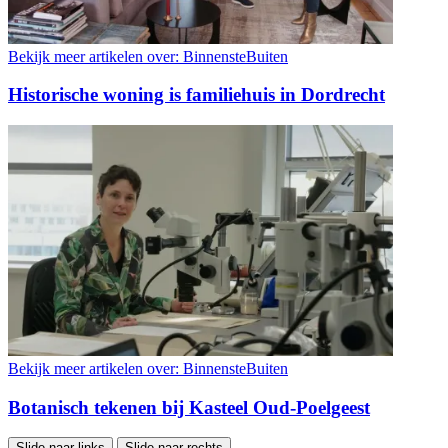
Bekijk meer artikelen over:
BinnensteBuiten
Historische woning is familiehuis in Dordrecht
Bekijk meer artikelen over:
BinnensteBuiten
Botanisch tekenen bij Kasteel Oud-Poelgeest
Slide naar links
Slide naar rechts