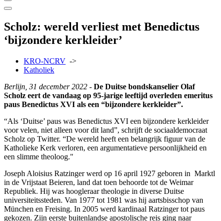
Scholz: wereld verliest met Benedictus
‘bijzondere kerkleider’
KRO-NCRV
->
Katholiek
Berlijn, 31 december 2022
-
De Duitse bondskanselier Olaf
Scholz eert de vandaag op 95-jarige leeftijd overleden emeritus
paus Benedictus XVI als een “bijzondere kerkleider”.
“Als ‘Duitse’ paus was Benedictus XVI een bijzondere kerkleider
voor velen, niet alleen voor dit land”, schrijft de sociaaldemocraat
Scholz op Twitter. “De wereld heeft een belangrijk figuur van de
Katholieke Kerk verloren, een argumentatieve persoonlijkheid en
een slimme theoloog."
Joseph Aloisius Ratzinger werd op 16 april 1927 geboren in Marktl
in de Vrijstaat Beieren, land dat toen behoorde tot de Weimar
Republiek. Hij was hoogleraar theologie in diverse Duitse
universiteitssteden. Van 1977 tot 1981 was hij aartsbisschop van
München en Freising. In 2005 werd kardinaal Ratzinger tot paus
gekozen. Zijn eerste buitenlandse apostolische reis ging naar