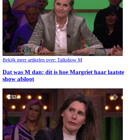
Bekijk meer artikelen over:
Talkshow M
Dat was M dan: dít is hoe Margriet haar laatste
show afsloot