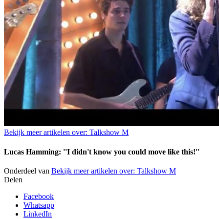
Bekijk meer artikelen over:
Talkshow M
Lucas Hamming: ''I didn't know you could move like this!''
Onderdeel van
Bekijk meer artikelen over:
Talkshow M
Delen
Facebook
Whatsapp
LinkedIn