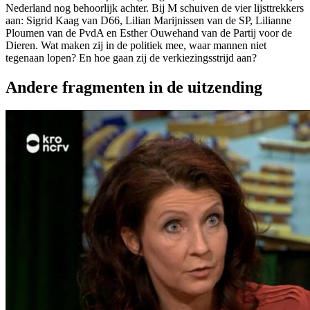
Nederland nog behoorlijk achter. Bij M schuiven de vier lijsttrekkers
aan: Sigrid Kaag van D66, Lilian Marijnissen van de SP, Lilianne
Ploumen van de PvdA en Esther Ouwehand van de Partij voor de
Dieren. Wat maken zij in de politiek mee, waar mannen niet
tegenaan lopen? En hoe gaan zij de verkiezingsstrijd aan?
Andere fragmenten in de uitzending