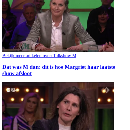
Bekijk meer artikelen over:
Talkshow M
Dat was M dan: dít is hoe Margriet haar laatste
show afsloot