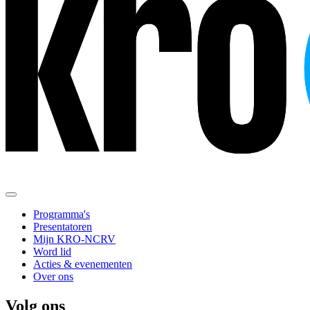
Programma's
Presentatoren
Mijn KRO-NCRV
Word lid
Acties & evenementen
Over ons
Volg ons