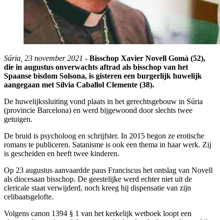
Súria, 23 november 2021 -
Bisschop Xavier Novell Gomà (52),
die in augustus onverwachts aftrad als bisschop van het
Spaanse bisdom Solsona, is gisteren een burgerlijk huwelijk
aangegaan met Sílvia Caballol Clemente (38).
De huwelijkssluiting vond plaats in het gerechtsgebouw in Súria
(provincie Barcelona) en werd bijgewoond door slechts twee
getuigen.
De bruid is psycholoog en schrijfster. In 2015 begon ze erotische
romans te publiceren. Satanisme is ook een thema in haar werk. Zij
is gescheiden en heeft twee kinderen.
Op 23 augustus aanvaardde paus Franciscus het ontslag van Novell
als diocesaan bisschop. De geestelijke werd echter niet uit de
clericale staat verwijderd, noch kreeg hij dispensatie van zijn
celibaatsgelofte.
Volgens canon 1394 § 1 van het kerkelijk wetboek loopt een