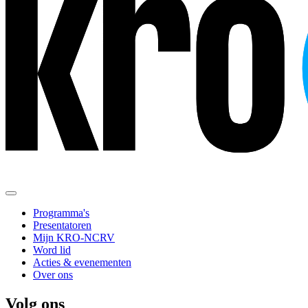
Programma's
Presentatoren
Mijn KRO-NCRV
Word lid
Acties & evenementen
Over ons
Volg ons