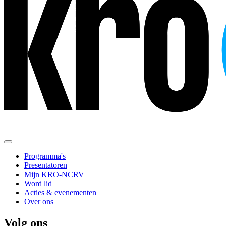
Programma's
Presentatoren
Mijn KRO-NCRV
Word lid
Acties & evenementen
Over ons
Volg ons