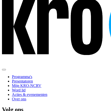
Programma's
Presentatoren
Mijn KRO-NCRV
Word lid
Acties & evenementen
Over ons
Volg ons