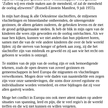
‘Zullen wij een einde maken aan de mensheid, of zal de mensheid
de oorlog afzweren?’ (Russell-Einstein Manifest, 9 juli 1955).
In mijn hart draag ik alle Oekraïense slachtoffers, de miljoenen
vluchtelingen en binnenlandse ontheemden, de uiteengerukte
gezinnen, de alleen gelaten ouderen, de gebroken levens en de met
de grond gelijkgemaakte steden. Ik heb de blik in mijn ogen van de
kinderen die wees zijn geworden en de oorlog ontvluchten. Als we
naar hen kijken, kunnen we niet anders dan hun pijnkreet horen,
samen met die van de vele andere kinderen die over de hele wereld
lijden: zij die sterven van honger of gebrek aan zorg, zij die het
slachtoffer zijn van misbruik en geweld en zij aan wie het recht om
geboren te worden is ontzegd.
Te midden van de pijn van de oorlog zijn er ook bemoedigende
tekenen, zoals de open deuren van zoveel gezinnen en
gemeenschappen in heel Europa die migranten en vluchtelingen
verwelkomen. Mogen deze vele daden van naastenliefde een zegen
zijn voor onze samenlevingen, die soms door zoveel egoïsme en
individualisme worden vernederd, en ertoe bijdragen dat zij voor
allen gastvrij worden.
Moge het conflict in Europa ons ook meer attent maken op andere
situaties van spanning, leed en pijn, die te veel regio's in de wereld
treffen en die wij niet kunnen en willen vergeten.