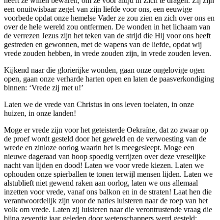
heeft ze willen bewaren, om ze voor altijd in Zich te dragen. Zij zijn
een onuitwisbaar zegel van zijn liefde voor ons, een eeuwige
voorbede opdat onze hemelse Vader ze zou zien en zich over ons en
over de hele wereld zou ontfermen. De wonden in het lichaam van
de verrezen Jezus zijn het teken van de strijd die Hij voor ons heeft
gestreden en gewonnen, met de wapens van de liefde, opdat wij
vrede zouden hebben, in vrede zouden zijn, in vrede zouden leven.
Kijkend naar die glorierijke wonden, gaan onze ongelovige ogen
open, gaan onze verharde harten open en laten de paasverkondiging
binnen: ‘Vrede zij met u!’
Laten we de vrede van Christus in ons leven toelaten, in onze
huizen, in onze landen!
Moge er vrede zijn voor het geteisterde Oekraïne, dat zo zwaar op
de proef wordt gesteld door het geweld en de verwoesting van de
wrede en zinloze oorlog waarin het is meegesleept. Moge een
nieuwe dageraad van hoop spoedig verrijzen over deze vreselijke
nacht van lijden en dood! Laten we voor vrede kiezen. Laten we
ophouden onze spierballen te tonen terwijl mensen lijden. Laten we
alstublieft niet gewend raken aan oorlog, laten we ons allemaal
inzetten voor vrede, vanaf ons balkon en in de straten! Laat hen die
verantwoordelijk zijn voor de naties luisteren naar de roep van het
volk om vrede. Laten zij luisteren naar die verontrustende vraag die
bijna zeventig jaar geleden door wetenschappers werd gesteld: