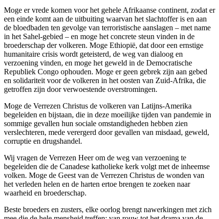
Moge er vrede komen voor het gehele Afrikaanse continent, zodat er
een einde komt aan de uitbuiting waarvan het slachtoffer is en aan
de bloedbaden ten gevolge van terroristische aanslagen – met name
in het Sahel-gebied – en moge het concrete steun vinden in de
broederschap der volkeren. Moge Ethiopië, dat door een ernstige
humanitaire crisis wordt geteisterd, de weg van dialoog en
verzoening vinden, en moge het geweld in de Democratische
Republiek Congo ophouden. Moge er geen gebrek zijn aan gebed
en solidariteit voor de volkeren in het oosten van Zuid-Afrika, die
getroffen zijn door verwoestende overstromingen.
Moge de Verrezen Christus de volkeren van Latijns-Amerika
begeleiden en bijstaan, die in deze moeilijke tijden van pandemie in
sommige gevallen hun sociale omstandigheden hebben zien
verslechteren, mede verergerd door gevallen van misdaad, geweld,
corruptie en drugshandel.
Wij vragen de Verrezen Heer om de weg van verzoening te
begeleiden die de Canadese katholieke kerk volgt met de inheemse
volken. Moge de Geest van de Verrezen Christus de wonden van
het verleden helen en de harten ertoe brengen te zoeken naar
waarheid en broederschap.
Beste broeders en zusters, elke oorlog brengt nawerkingen met zich
mee die de hele mensheid treffen: van rouw tot het drama van de