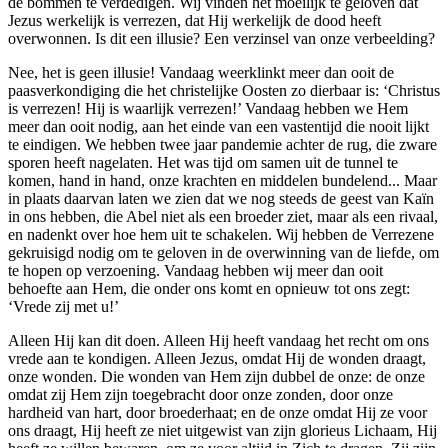
de bommen te verdedigen. Wij vinden het moeilijk te geloven dat
Jezus werkelijk is verrezen, dat Hij werkelijk de dood heeft
overwonnen. Is dit een illusie? Een verzinsel van onze verbeelding?
Nee, het is geen illusie! Vandaag weerklinkt meer dan ooit de
paasverkondiging die het christelijke Oosten zo dierbaar is: ‘Christus
is verrezen! Hij is waarlijk verrezen!’ Vandaag hebben we Hem
meer dan ooit nodig, aan het einde van een vastentijd die nooit lijkt
te eindigen. We hebben twee jaar pandemie achter de rug, die zware
sporen heeft nagelaten. Het was tijd om samen uit de tunnel te
komen, hand in hand, onze krachten en middelen bundelend... Maar
in plaats daarvan laten we zien dat we nog steeds de geest van Kaïn
in ons hebben, die Abel niet als een broeder ziet, maar als een rivaal,
en nadenkt over hoe hem uit te schakelen. Wij hebben de Verrezene
gekruisigd nodig om te geloven in de overwinning van de liefde, om
te hopen op verzoening. Vandaag hebben wij meer dan ooit
behoefte aan Hem, die onder ons komt en opnieuw tot ons zegt:
‘Vrede zij met u!’
Alleen Hij kan dit doen. Alleen Hij heeft vandaag het recht om ons
vrede aan te kondigen. Alleen Jezus, omdat Hij de wonden draagt,
onze wonden. Die wonden van Hem zijn dubbel de onze: de onze
omdat zij Hem zijn toegebracht door onze zonden, door onze
hardheid van hart, door broederhaat; en de onze omdat Hij ze voor
ons draagt, Hij heeft ze niet uitgewist van zijn glorieus Lichaam, Hij