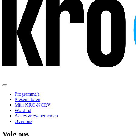
Programma's
Presentatoren
Mijn KRO-NCRV
Word lid
Acties & evenementen
Over ons
Volg ons