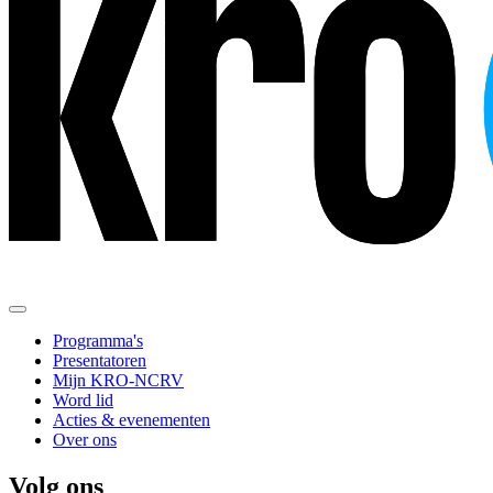
Programma's
Presentatoren
Mijn KRO-NCRV
Word lid
Acties & evenementen
Over ons
Volg ons