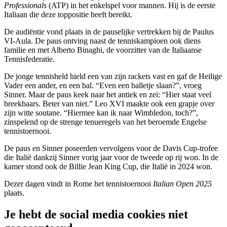
Professionals
(ATP) in het enkelspel voor mannen. Hij is de eerste
Italiaan die deze toppositie heeft bereikt.
De audiëntie vond plaats in de pauselijke vertrekken bij de Paulus
VI-Aula. De paus ontving naast de tenniskampioen ook diens
familie en met Alberto Binaghi, de voorzitter van de Italiaanse
Tennisfederatie.
De jonge tennisheld hield een van zijn rackets vast en gaf de Heilige
Vader een ander, en een bal. “Even een balletje slaan?”, vroeg
Sinner. Maar de paus keek naar het antiek en zei: “Hier staat veel
breekbaars. Beter van niet.” Leo XVI maakte ook een grapje over
zijn witte soutane. “Hiermee kan ik naar Wimbledon, toch?”,
zinspelend op de strenge tenueregels van het beroemde Engelse
tennistoernooi.
De paus en Sinner poseerden vervolgens voor de Davis Cup-trofee
die Italië dankzij Sinner vorig jaar voor de tweede op rij won. In de
kamer stond ook de Billie Jean King Cup, die Italië in 2024 won.
Dezer dagen vindt in Rome het tennistoernooi
Italian Open 2025
plaats.
Je hebt de social media cookies niet