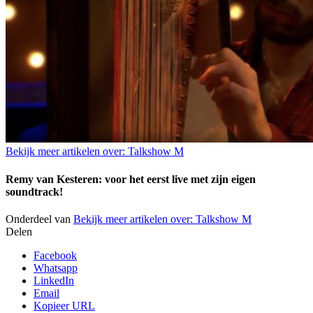
Bekijk meer artikelen over:
Talkshow M
Remy van Kesteren: voor het eerst live met zijn eigen
soundtrack!
Onderdeel van
Bekijk meer artikelen over:
Talkshow M
Delen
Facebook
Whatsapp
LinkedIn
Email
Kopieer URL