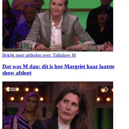
Bekijk meer artikelen over:
Talkshow M
Dat was M dan: dít is hoe Margriet haar laatste
show afsloot