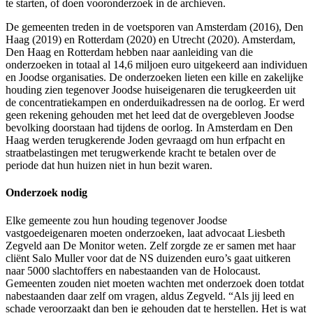
te starten, of doen vooronderzoek in de archieven.
De gemeenten treden in de voetsporen van Amsterdam (2016), Den
Haag (2019) en Rotterdam (2020) en Utrecht (2020). Amsterdam,
Den Haag en Rotterdam hebben naar aanleiding van die
onderzoeken in totaal al 14,6 miljoen euro uitgekeerd aan individuen
en Joodse organisaties. De onderzoeken lieten een kille en zakelijke
houding zien tegenover Joodse huiseigenaren die terugkeerden uit
de concentratiekampen en onderduikadressen na de oorlog. Er werd
geen rekening gehouden met het leed dat de overgebleven Joodse
bevolking doorstaan had tijdens de oorlog. In Amsterdam en Den
Haag werden terugkerende Joden gevraagd om hun erfpacht en
straatbelastingen met terugwerkende kracht te betalen over de
periode dat hun huizen niet in hun bezit waren.
Onderzoek nodig
Elke gemeente zou hun houding tegenover Joodse
vastgoedeigenaren moeten onderzoeken, laat advocaat Liesbeth
Zegveld aan De Monitor weten. Zelf zorgde ze er samen met haar
cliënt Salo Muller voor dat de NS duizenden euro’s gaat uitkeren
naar 5000 slachtoffers en nabestaanden van de Holocaust.
Gemeenten zouden niet moeten wachten met onderzoek doen totdat
nabestaanden daar zelf om vragen, aldus Zegveld. “Als jij leed en
schade veroorzaakt dan ben je gehouden dat te herstellen. Het is wat