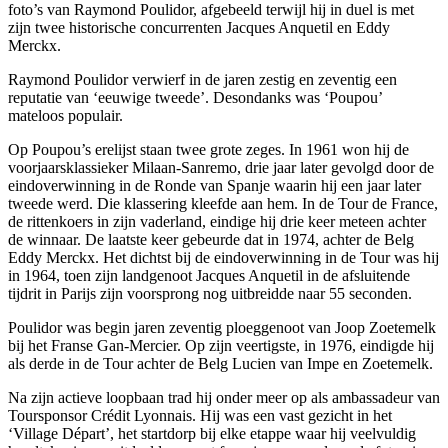
foto’s van Raymond Poulidor, afgebeeld terwijl hij in duel is met
zijn twee historische concurrenten Jacques Anquetil en Eddy
Merckx.
Raymond Poulidor verwierf in de jaren zestig en zeventig een
reputatie van ‘eeuwige tweede’. Desondanks was ‘Poupou’
mateloos populair.
Op Poupou’s erelijst staan twee grote zeges. In 1961 won hij de
voorjaarsklassieker Milaan-Sanremo, drie jaar later gevolgd door de
eindoverwinning in de Ronde van Spanje waarin hij een jaar later
tweede werd. Die klassering kleefde aan hem. In de Tour de France,
de rittenkoers in zijn vaderland, eindige hij drie keer meteen achter
de winnaar. De laatste keer gebeurde dat in 1974, achter de Belg
Eddy Merckx. Het dichtst bij de eindoverwinning in de Tour was hij
in 1964, toen zijn landgenoot Jacques Anquetil in de afsluitende
tijdrit in Parijs zijn voorsprong nog uitbreidde naar 55 seconden.
Poulidor was begin jaren zeventig ploeggenoot van Joop Zoetemelk
bij het Franse Gan-Mercier. Op zijn veertigste, in 1976, eindigde hij
als derde in de Tour achter de Belg Lucien van Impe en Zoetemelk.
Na zijn actieve loopbaan trad hij onder meer op als ambassadeur van
Toursponsor Crédit Lyonnais. Hij was een vast gezicht in het
‘Village Départ’, het startdorp bij elke etappe waar hij veelvuldig