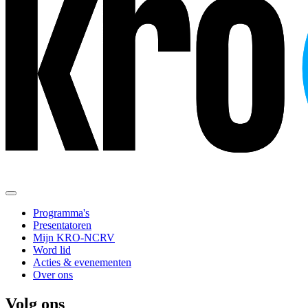
Programma's
Presentatoren
Mijn KRO-NCRV
Word lid
Acties & evenementen
Over ons
Volg ons