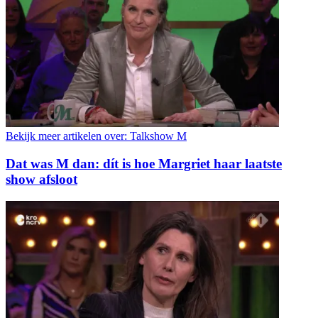
Bekijk meer artikelen over:
Talkshow M
Dat was M dan: dít is hoe Margriet haar laatste
show afsloot