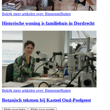
Bekijk meer artikelen over:
BinnensteBuiten
Historische woning is familiehuis in Dordrecht
Bekijk meer artikelen over:
BinnensteBuiten
Botanisch tekenen bij Kasteel Oud-Poelgeest
Slide naar links
Slide naar rechts