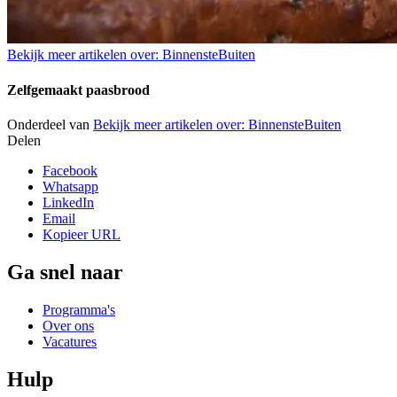
Bekijk meer artikelen over:
BinnensteBuiten
Zelfgemaakt paasbrood
Onderdeel van
Bekijk meer artikelen over:
BinnensteBuiten
Delen
Facebook
Whatsapp
LinkedIn
Email
Kopieer URL
Ga snel naar
Programma's
Over ons
Vacatures
Hulp