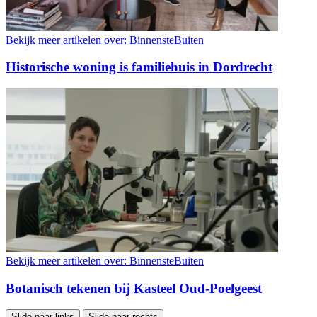
Bekijk meer artikelen over:
BinnensteBuiten
Historische woning is familiehuis in Dordrecht
Bekijk meer artikelen over:
BinnensteBuiten
Botanisch tekenen bij Kasteel Oud-Poelgeest
Slide naar links
Slide naar rechts