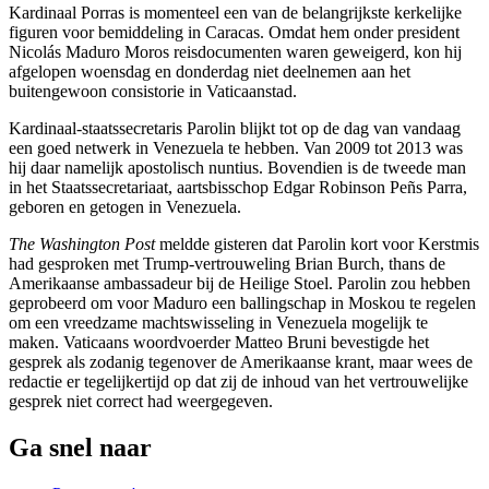
Kardinaal Porras is momenteel een van de belangrijkste kerkelijke
figuren voor bemiddeling in Caracas. Omdat hem onder president
Nicolás Maduro Moros reisdocumenten waren geweigerd, kon hij
afgelopen woensdag en donderdag niet deelnemen aan het
buitengewoon consistorie in Vaticaanstad.
Kardinaal-staatssecretaris Parolin blijkt tot op de dag van vandaag
een goed netwerk in Venezuela te hebben. Van 2009 tot 2013 was
hij daar namelijk apostolisch nuntius. Bovendien is de tweede man
in het Staatssecretariaat, aartsbisschop Edgar Robinson Peñs Parra,
geboren en getogen in Venezuela.
The Washington Post
meldde gisteren dat Parolin kort voor Kerstmis
had gesproken met Trump-vertrouweling Brian Burch, thans de
Amerikaanse ambassadeur bij de Heilige Stoel. Parolin zou hebben
geprobeerd om voor Maduro een ballingschap in Moskou te regelen
om een vreedzame machtswisseling in Venezuela mogelijk te
maken. Vaticaans woordvoerder Matteo Bruni bevestigde het
gesprek als zodanig tegenover de Amerikaanse krant, maar wees de
redactie er tegelijkertijd op dat zij de inhoud van het vertrouwelijke
gesprek niet correct had weergegeven.
Ga snel naar