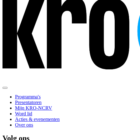
Programma's
Presentatoren
Mijn KRO-NCRV
Word lid
Acties & evenementen
Over ons
Volg ons