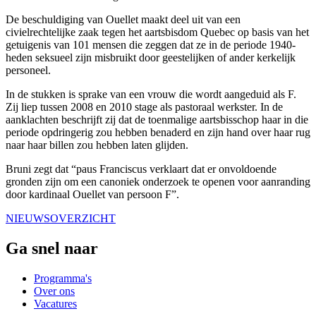
De beschuldiging van Ouellet maakt deel uit van een
civielrechtelijke zaak tegen het aartsbisdom Quebec op basis van het
getuigenis van 101 mensen die zeggen dat ze in de periode 1940-
heden seksueel zijn misbruikt door geestelijken of ander kerkelijk
personeel.
In de stukken is sprake van een vrouw die wordt aangeduid als F.
Zij liep tussen 2008 en 2010 stage als pastoraal werkster. In de
aanklachten beschrijft zij dat de toenmalige aartsbisschop haar in die
periode opdringerig zou hebben benaderd en zijn hand over haar rug
naar haar billen zou hebben laten glijden.
Bruni zegt dat “paus Franciscus verklaart dat er onvoldoende
gronden zijn om een canoniek onderzoek te openen voor aanranding
door kardinaal Ouellet van persoon F”.
NIEUWSOVERZICHT
Ga snel naar
Programma's
Over ons
Vacatures