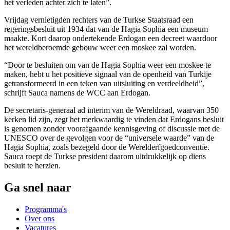
het verleden achter zich te laten”.
Vrijdag vernietigden rechters van de Turkse Staatsraad een
regeringsbesluit uit 1934 dat van de Hagia Sophia een museum
maakte. Kort daarop ondertekende Erdogan een decreet waardoor
het wereldberoemde gebouw weer een moskee zal worden.
“Door te besluiten om van de Hagia Sophia weer een moskee te
maken, hebt u het positieve signaal van de openheid van Turkije
getransformeerd in een teken van uitsluiting en verdeeldheid”,
schrijft Sauca namens de WCC aan Erdogan.
De secretaris-generaal ad interim van de Wereldraad, waarvan 350
kerken lid zijn, zegt het merkwaardig te vinden dat Erdogans besluit
is genomen zonder voorafgaande kennisgeving of discussie met de
UNESCO over de gevolgen voor de “universele waarde” van de
Hagia Sophia, zoals bezegeld door de Werelderfgoedconventie.
Sauca roept de Turkse president daarom uitdrukkelijk op diens
besluit te herzien.
Ga snel naar
Programma's
Over ons
Vacatures