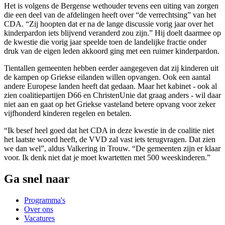
Het is volgens de Bergense wethouder tevens een uiting van zorgen
die een deel van de afdelingen heeft over “de verrechtsing” van het
CDA. “Zij hoopten dat er na de lange discussie vorig jaar over het
kinderpardon iets blijvend veranderd zou zijn.” Hij doelt daarmee op
de kwestie die vorig jaar speelde toen de landelijke fractie onder
druk van de eigen leden akkoord ging met een ruimer kinderpardon.
Tientallen gemeenten hebben eerder aangegeven dat zij kinderen uit
de kampen op Griekse eilanden willen opvangen. Ook een aantal
andere Europese landen heeft dat gedaan. Maar het kabinet - ook al
zien coalitiepartijen D66 en ChristenUnie dat graag anders - wil daar
niet aan en gaat op het Griekse vasteland betere opvang voor zeker
vijfhonderd kinderen regelen en betalen.
“Ik besef heel goed dat het CDA in deze kwestie in de coalitie niet
het laatste woord heeft, de VVD zal vast iets terugvragen. Dat zien
we dan wel”, aldus Valkering in Trouw. “De gemeenten zijn er klaar
voor. Ik denk niet dat je moet kwartetten met 500 weeskinderen.”
Ga snel naar
Programma's
Over ons
Vacatures