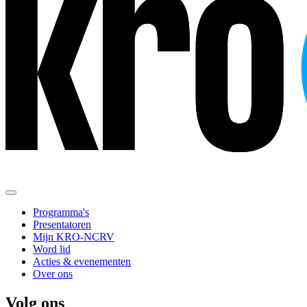
Programma's
Presentatoren
Mijn KRO-NCRV
Word lid
Acties & evenementen
Over ons
Volg ons