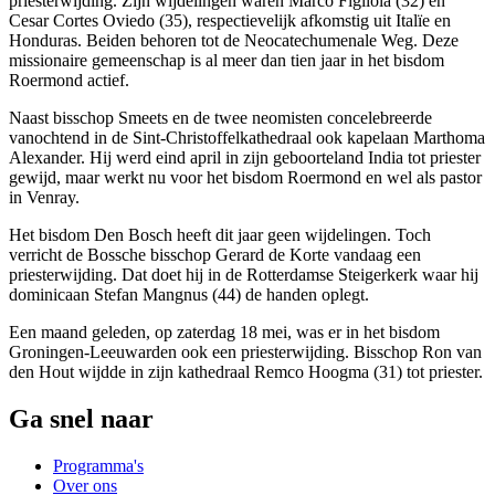
priesterwijding. Zijn wijdelingen waren Marco Figliola (32) en
Cesar Cortes Oviedo (35), respectievelijk afkomstig uit Italïe en
Honduras. Beiden behoren tot de Neocatechumenale Weg. Deze
missionaire gemeenschap is al meer dan tien jaar in het bisdom
Roermond actief.
Naast bisschop Smeets en de twee neomisten concelebreerde
vanochtend in de Sint-Christoffelkathedraal ook kapelaan Marthoma
Alexander. Hij werd eind april in zijn geboorteland India tot priester
gewijd, maar werkt nu voor het bisdom Roermond en wel als pastor
in Venray.
Het bisdom Den Bosch heeft dit jaar geen wijdelingen. Toch
verricht de Bossche bisschop Gerard de Korte vandaag een
priesterwijding. Dat doet hij in de Rotterdamse Steigerkerk waar hij
dominicaan Stefan Mangnus (44) de handen oplegt.
Een maand geleden, op zaterdag 18 mei, was er in het bisdom
Groningen-Leeuwarden ook een priesterwijding. Bisschop Ron van
den Hout wijdde in zijn kathedraal Remco Hoogma (31) tot priester.
Ga snel naar
Programma's
Over ons