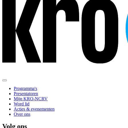
Programma's
Presentatoren
Mijn KRO-NCRV
Word lid
Acties & evenementen
Over ons
Volg ons