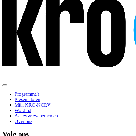
Programma's
Presentatoren
Mijn KRO-NCRV
Word lid
Acties & evenementen
Over ons
Volg ons