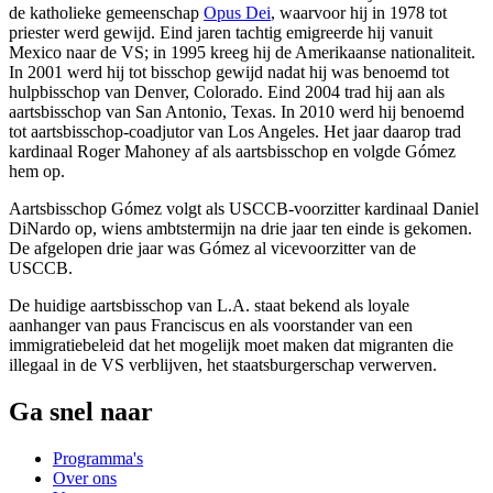
de katholieke gemeenschap
Opus Dei
, waarvoor hij in 1978 tot
priester werd gewijd. Eind jaren tachtig emigreerde hij vanuit
Mexico naar de VS; in 1995 kreeg hij de Amerikaanse nationaliteit.
In 2001 werd hij tot bisschop gewijd nadat hij was benoemd tot
hulpbisschop van Denver, Colorado. Eind 2004 trad hij aan als
aartsbisschop van San Antonio, Texas. In 2010 werd hij benoemd
tot aartsbisschop-coadjutor van Los Angeles. Het jaar daarop trad
kardinaal Roger Mahoney af als aartsbisschop en volgde Gómez
hem op.
Aartsbisschop Gómez volgt als USCCB-voorzitter kardinaal Daniel
DiNardo op, wiens ambtstermijn na drie jaar ten einde is gekomen.
De afgelopen drie jaar was Gómez al vicevoorzitter van de
USCCB.
De huidige aartsbisschop van L.A. staat bekend als loyale
aanhanger van paus Franciscus en als voorstander van een
immigratiebeleid dat het mogelijk moet maken dat migranten die
illegaal in de VS verblijven, het staatsburgerschap verwerven.
Ga snel naar
Programma's
Over ons