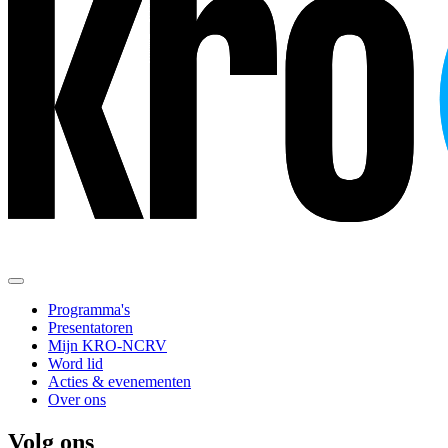
Programma's
Presentatoren
Mijn KRO-NCRV
Word lid
Acties & evenementen
Over ons
Volg ons