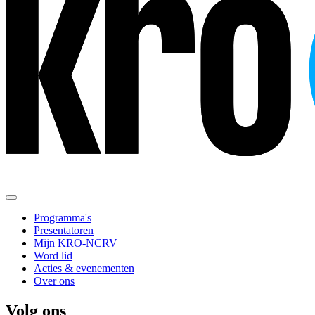
Programma's
Presentatoren
Mijn KRO-NCRV
Word lid
Acties & evenementen
Over ons
Volg ons