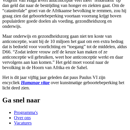
Volgens Van Haga levert anticonceptie veel meer ‘rendement’ op
dan geld dat naar de bestrijding van honger en ziekten gaat. Om de
“catastrofale” groei van de Afrikaanse bevolking te remmen, zou hij
graag zien dat geboortebeperking voortaan voorrang krijgt boven
populairdere goede doelen als voeding, gezondheidszorg en
onderwijs.
Maar onderwijs en gezondheidszorg gaan niet ten koste van
anticonceptie, want bij de 10 miljoen het gaat om een extra bedrag
dat is bedoeld voor voorlichting en “toegang” tot de middelen, aldus
D66. “Zodat iedere vrouw zelf de keuze kan maken of ze
anticonceptie wil gebruiken, weet hoe anticonceptie werkt en daar
vervolgens aan kan komen.” Het geld moet vooral naar de
bevolking in de Hoorn van Afrika en de Sahel.
Het is dit jaar vijftig jaar geleden dat paus Paulus VI zijn
encycliek
Humanae vitae
over kunstmatige geboortebeperking het
licht deed zien.
Ga snel naar
Programma's
Over ons
Vacatures