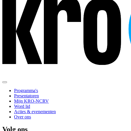
Programma's
Presentatoren
Mijn KRO-NCRV
Word lid
Acties & evenementen
Over ons
Volg ons