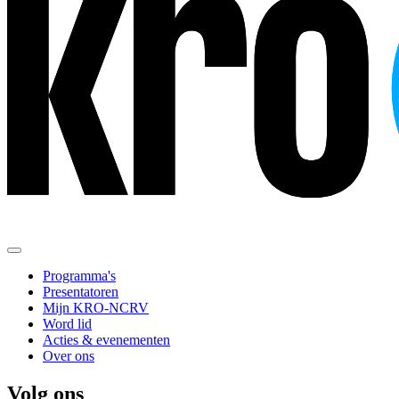
Programma's
Presentatoren
Mijn KRO-NCRV
Word lid
Acties & evenementen
Over ons
Volg ons