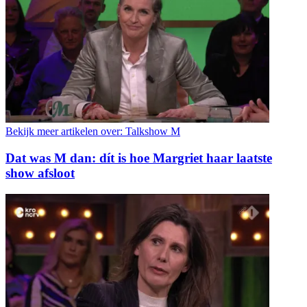
Bekijk meer artikelen over:
Talkshow M
Dat was M dan: dít is hoe Margriet haar laatste
show afsloot