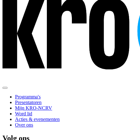
Programma's
Presentatoren
Mijn KRO-NCRV
Word lid
Acties & evenementen
Over ons
Volg ons