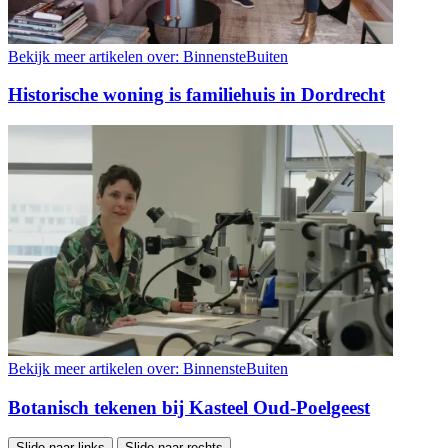
Bekijk meer artikelen over:
BinnensteBuiten
Historische woning is familiehuis in Dordrecht
Bekijk meer artikelen over:
BinnensteBuiten
Botanisch tekenen bij Kasteel Oud-Poelgeest
Slide naar links
Slide naar rechts