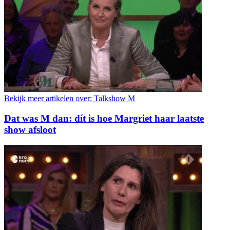
Bekijk meer artikelen over:
Talkshow M
Dat was M dan: dít is hoe Margriet haar laatste
show afsloot